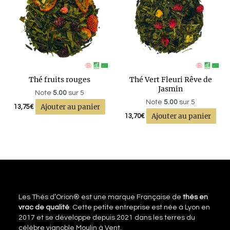
Thé fruits rouges
Thé Vert Fleuri Rêve de
Jasmin
Note
5.00
sur 5
Note
5.00
sur 5
Ajouter au panier
13,75
€
Ajouter au panier
13,70
€
Les Thés d’Orion® est une marque Française de
thés en
vrac de qualité
. Cette petite entreprise est née à Lyon en
2017 et se développe depuis 2021 dans les terres du
célèbre vignoble Moulin à Vent.