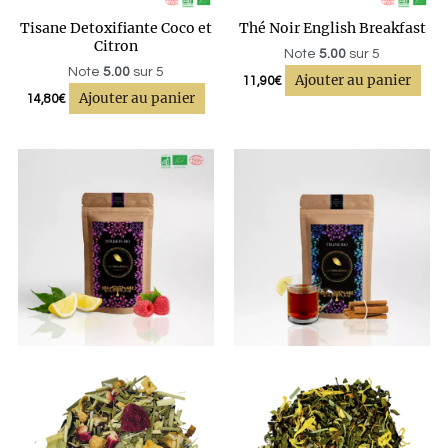
Tisane Detoxifiante Coco et
Thé Noir English Breakfast
Citron
Note
5.00
sur 5
Note
5.00
sur 5
Ajouter au panier
11,90
€
Ajouter au panier
14,80
€