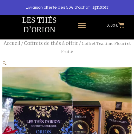
Aller
MON COMPTE / M'INSCRIRE
Ignorer
Livraison offerte dès 50€ d'achat !
au
contenu
LES THÉS
Menu
Pa
0,00
€
D’ORION
Accueil
Coffrets de thés à offrir
/
/ Coffret Tea time Fleuri et
Fruité
🔍