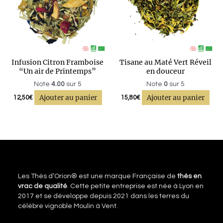
Infusion Citron Framboise
Tisane au Maté Vert Réveil
“Un air de Printemps”
en douceur
Note
4.00
sur 5
Note
0
sur 5
Ajouter au panier
Ajouter au panier
12,50
€
15,80
€
Les Thés d’Orion® est une marque Française de
thés en
vrac de qualité
. Cette petite entreprise est née à Lyon en
2017 et se développe depuis 2021 dans les terres du
célèbre vignoble Moulin à Vent.